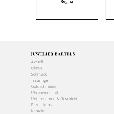
Regina
JUWELIER BARTELS
Aktuell
Uhren
Schmuck
Trauringe
Goldschmiede
Uhrenwerkstatt
Unternehmen & Geschichte
Bartelskunst
Kontakt