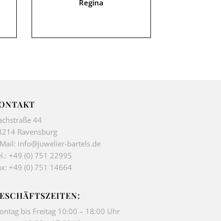
Regina
ONTAKT
achstraße 44
8214 Ravensburg
-Mail:
info@juwelier-bartels.de
l.:
+49 (0) 751 22995
ax: +49 (0) 751 14664
ESCHÄFTSZEITEN:
ontag bis Freitag 10:00 – 18:00 Uhr