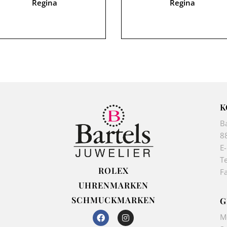
Regina
Regina
K
B
8
E
Te
ROLEX
F
UHRENMARKEN
SCHMUCKMARKEN
G
F
I
M
a
n