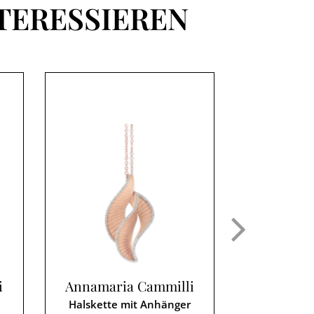
TERESSIEREN
i
Annamaria Cammilli
Annamari
Halskette mit Anhänger
Ohrrin