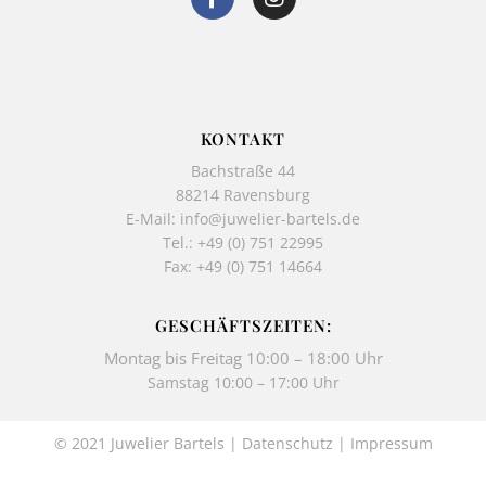
a
n
c
s
e
t
b
a
o
g
o
r
k
a
KONTAKT
-
m
Bachstraße 44
f
88214 Ravensburg
E-Mail:
info@juwelier-bartels.de
Tel.:
+49 (0) 751 22995
Fax: +49 (0) 751 14664
GESCHÄFTSZEITEN:
Montag bis Freitag 10:00 – 18:00 Uhr
Samstag 10:00 – 17:00 Uhr
© 2021 Juwelier Bartels |
Datenschutz
|
Impressum