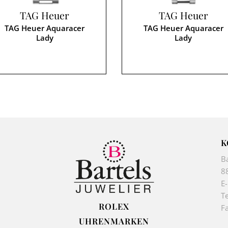
TAG Heuer
TAG Heuer
TAG Heuer Aquaracer
TAG Heuer Aquaracer
Lady
Lady
K
B
8
E
Te
ROLEX
F
UHRENMARKEN