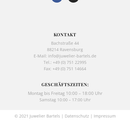
c
s
e
t
b
a
o
g
o
r
k
a
KONTAKT
-
m
Bachstraße 44
f
88214 Ravensburg
E-Mail:
info@juwelier-bartels.de
Tel.:
+49 (0) 751 22995
Fax: +49 (0) 751 14664
GESCHÄFTSZEITEN:
Montag bis Freitag 10:00 – 18:00 Uhr
Samstag 10:00 – 17:00 Uhr
© 2021 Juwelier Bartels |
Datenschutz
|
Impressum