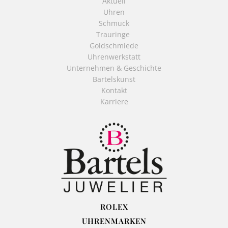
Aktuell
Uhren
Schmuck
Trauringe
Goldschmiede
Uhrenwerkstatt
Unternehmen & Geschichte
Bartelskunst
Kontakt
Karriere
ROLEX
UHRENMARKEN