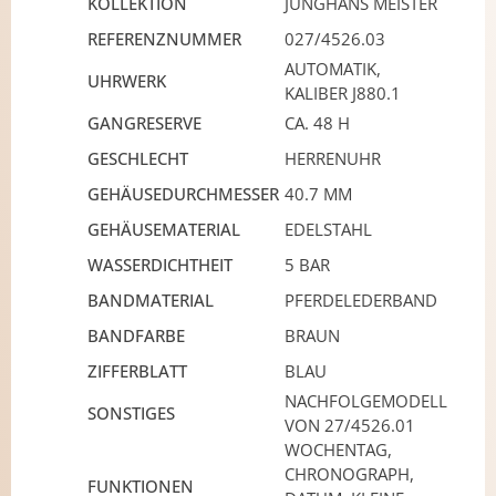
KOLLEKTION
JUNGHANS MEISTER
REFERENZNUMMER
027/4526.03
AUTOMATIK,
UHRWERK
KALIBER J880.1
GANGRESERVE
CA. 48 H
GESCHLECHT
HERRENUHR
GEHÄUSEDURCHMESSER
40.7 MM
GEHÄUSEMATERIAL
EDELSTAHL
WASSERDICHTHEIT
5 BAR
BANDMATERIAL
PFERDELEDERBAND
BANDFARBE
BRAUN
ZIFFERBLATT
BLAU
NACHFOLGEMODELL
SONSTIGES
VON 27/4526.01
WOCHENTAG,
CHRONOGRAPH,
FUNKTIONEN