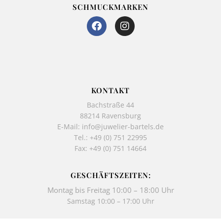
SCHMUCKMARKEN
F
I
a
n
c
s
e
t
b
a
o
g
o
r
k
a
KONTAKT
-
m
Bachstraße 44
f
88214 Ravensburg
E-Mail:
info@juwelier-bartels.de
Tel.:
+49 (0) 751 22995
Fax: +49 (0) 751 14664
GESCHÄFTSZEITEN:
Montag bis Freitag 10:00 – 18:00 Uhr
Samstag 10:00 – 17:00 Uhr