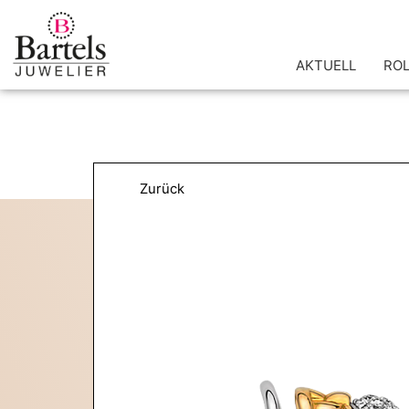
Zum
Inhalt
springen
AKTUELL
RO
Zurück