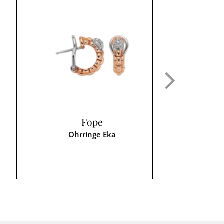
Fope
F
Ohrringe Eka
Ohrr