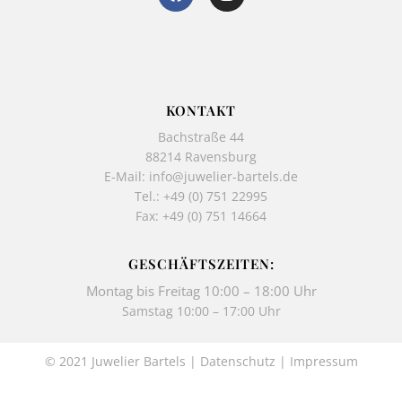
a
n
c
s
e
t
b
a
o
g
o
r
k
a
KONTAKT
-
m
Bachstraße 44
f
88214 Ravensburg
E-Mail:
info@juwelier-bartels.de
Tel.:
+49 (0) 751 22995
Fax: +49 (0) 751 14664
GESCHÄFTSZEITEN:
Montag bis Freitag 10:00 – 18:00 Uhr
Samstag 10:00 – 17:00 Uhr
© 2021 Juwelier Bartels |
Datenschutz
|
Impressum