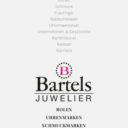
Uhren
Schmuck
Trauringe
Goldschmiede
Uhrenwerkstatt
Unternehmen & Geschichte
Bartelskunst
Kontakt
Karriere
ROLEX
UHRENMARKEN
SCHMUCKMARKEN