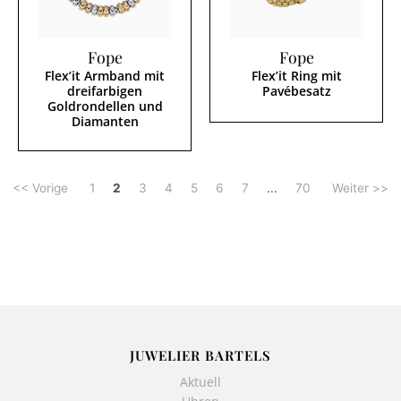
Fope
Fope
Flex’it Armband mit
Flex’it Ring mit
dreifarbigen
Pavébesatz
Goldrondellen und
Diamanten
<< Vorige
1
2
3
4
5
6
7
...
70
Weiter >>
JUWELIER BARTELS
Aktuell