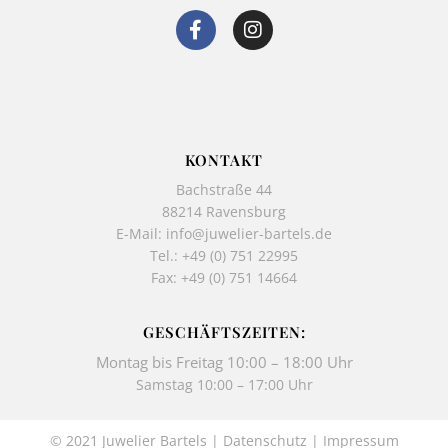
F
I
a
n
c
s
e
t
b
a
o
g
o
r
k
a
KONTAKT
-
m
Bachstraße 44
f
88214 Ravensburg
E-Mail:
info@juwelier-bartels.de
Tel.:
+49 (0) 751 22995
Fax: +49 (0) 751 14664
GESCHÄFTSZEITEN:
Montag bis Freitag 10:00 – 18:00 Uhr
Samstag 10:00 – 17:00 Uhr
© 2021 Juwelier Bartels |
Datenschutz
|
Impressum