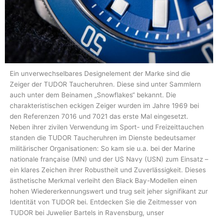
Ein unverwechselbares Designelement der Marke sind die
Zeiger der TUDOR Taucheruhren. Diese sind unter Sammlern
auch unter dem Beinamen „Snowflakes“ bekannt. Die
charakteristischen eckigen Zeiger wurden im Jahre 1969 bei
den Referenzen 7016 und 7021 das erste Mal eingesetzt.
Neben ihrer zivilen Verwendung im Sport- und Freizeittauchen
standen die TUDOR Taucheruhren im Dienste bedeutsamer
militärischer Organisationen: So kam sie u.a. bei der Marine
nationale française (MN) und der US Navy (USN) zum Einsatz –
ein klares Zeichen ihrer Robustheit und Zuverlässigkeit. Dieses
ästhetische Merkmal verleiht den Black Bay-Modellen einen
hohen Wiedererkennungswert und trug seit jeher signifikant zur
Identität von TUDOR bei. Entdecken Sie die Zeitmesser von
TUDOR bei Juwelier Bartels in Ravensburg, unser