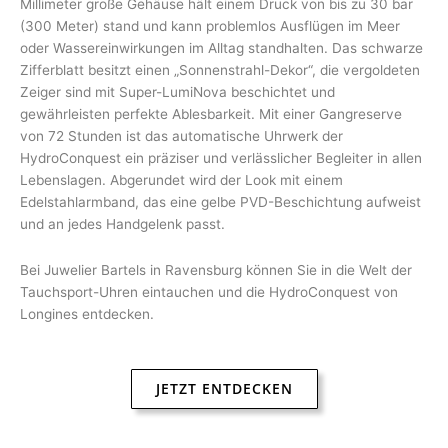
Millimeter große Gehäuse hält einem Druck von bis zu 30 bar
(300 Meter) stand und kann problemlos Ausflügen im Meer
oder Wassereinwirkungen im Alltag standhalten. Das schwarze
Zifferblatt besitzt einen „Sonnenstrahl-Dekor“, die vergoldeten
Zeiger sind mit Super-LumiNova beschichtet und
gewährleisten perfekte Ablesbarkeit. Mit einer Gangreserve
von 72 Stunden ist das automatische Uhrwerk der
HydroConquest ein präziser und verlässlicher Begleiter in allen
Lebenslagen. Abgerundet wird der Look mit einem
Edelstahlarmband, das eine gelbe PVD-Beschichtung aufweist
und an jedes Handgelenk passt.
Bei Juwelier Bartels in Ravensburg können Sie in die Welt der
Tauchsport-Uhren eintauchen und die HydroConquest von
Longines entdecken.
JETZT ENTDECKEN