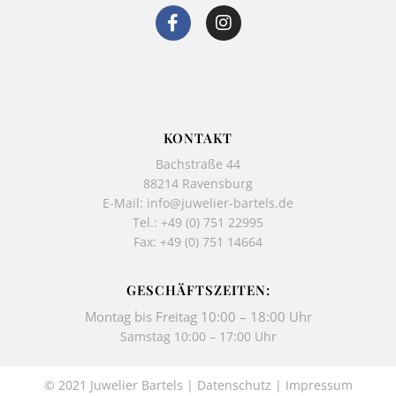
F
I
a
n
c
s
e
t
b
a
o
g
o
r
k
a
KONTAKT
-
m
Bachstraße 44
f
88214 Ravensburg
E-Mail:
info@juwelier-bartels.de
Tel.:
+49 (0) 751 22995
Fax: +49 (0) 751 14664
GESCHÄFTSZEITEN:
Montag bis Freitag 10:00 – 18:00 Uhr
Samstag 10:00 – 17:00 Uhr
© 2021 Juwelier Bartels |
Datenschutz
|
Impressum