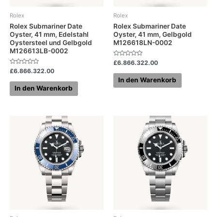
Rolex
Rolex
Rolex Submariner Date
Rolex Submariner Date
Oyster, 41 mm, Edelstahl
Oyster, 41 mm, Gelbgold
Oystersteel und Gelbgold
M126618LN-0002
M126613LB-0002
Bewertet
£
6.866.322.00
mit
Bewertet
£
6.866.322.00
0
mit
von
In den Warenkorb
0
5
von
In den Warenkorb
5