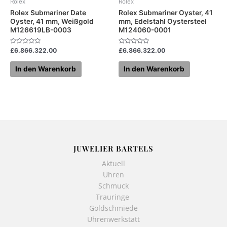
Rolex
Rolex
Rolex Submariner Date
Rolex Submariner Oyster, 41
Oyster, 41 mm, Weißgold
mm, Edelstahl Oystersteel
M126619LB-0003
M124060-0001
Bewertet
Bewertet
£
6.866.322.00
£
6.866.322.00
mit
mit
0
0
von
von
In den Warenkorb
In den Warenkorb
5
5
JUWELIER BARTELS
Aktuell
Uhren
Schmuck
Trauringe
Goldschmiede
Uhrenwerkstatt