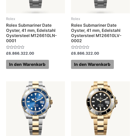
Rolex
Rolex
Rolex Submariner Date
Rolex Submariner Date
Oyster, 41 mm, Edelstahl
Oyster, 41 mm, Edelstahl
Oystersteel M126610LN-
Oystersteel M126610LV-
0001
0002
Bewertet
Bewertet
£
6.866.322.00
£
6.866.322.00
mit
mit
0
0
von
von
In den Warenkorb
In den Warenkorb
5
5