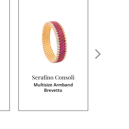
Serafino Consoli
Serafin
Multisize Armband
Multisi
Brevetto
Br