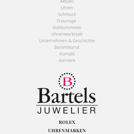
Aktuell
Uhren
Schmuck
Trauringe
Goldschmiede
Uhrenwerkstatt
Unternehmen & Geschichte
Bartelskunst
Kontakt
Karriere
ROLEX
UHRENMARKEN