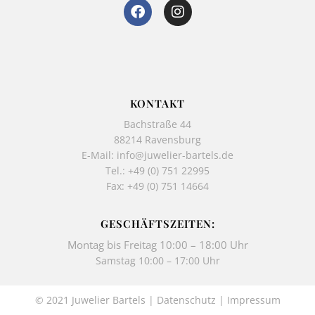
F
I
a
n
c
s
e
t
b
a
o
g
o
r
k
a
KONTAKT
-
m
Bachstraße 44
f
88214 Ravensburg
E-Mail:
info@juwelier-bartels.de
Tel.:
+49 (0) 751 22995
Fax: +49 (0) 751 14664
GESCHÄFTSZEITEN:
Montag bis Freitag 10:00 – 18:00 Uhr
Samstag 10:00 – 17:00 Uhr
© 2021 Juwelier Bartels |
Datenschutz
|
Impressum