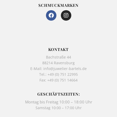
SCHMUCKMARKEN
F
I
a
n
c
s
e
t
b
a
o
g
o
r
k
a
KONTAKT
-
m
Bachstraße 44
f
88214 Ravensburg
E-Mail:
info@juwelier-bartels.de
Tel.:
+49 (0) 751 22995
Fax: +49 (0) 751 14664
GESCHÄFTSZEITEN:
Montag bis Freitag 10:00 – 18:00 Uhr
Samstag 10:00 – 17:00 Uhr