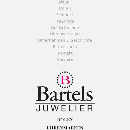
Aktuell
Uhren
Schmuck
Trauringe
Goldschmiede
Uhrenwerkstatt
Unternehmen & Geschichte
Bartelskunst
Kontakt
Karriere
ROLEX
UHRENMARKEN