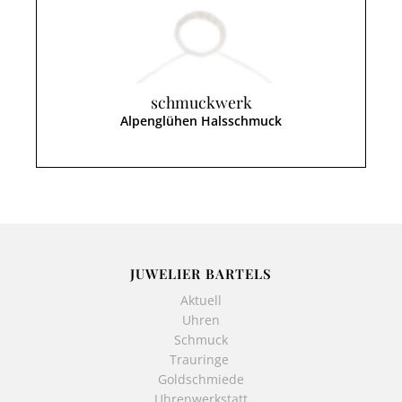
schmuckwerk
Alpenglühen Halsschmuck
JUWELIER BARTELS
Aktuell
Uhren
Schmuck
Trauringe
Goldschmiede
Uhrenwerkstatt