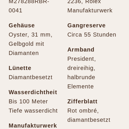
M278288RBR-
2236, Rolex
0041
Manufakturwerk
Gehäuse
Gangreserve
Oyster, 31 mm,
Circa 55 Stunden
Gelbgold mit
Armband
Diamanten
President,
Lünette
dreireihig,
Diamantbesetzt
halbrunde
Elemente
Wasser­dichtheit
Bis 100 Meter
Zifferblatt
Tiefe wasserdicht
Rot ombré,
diamantbesetzt
Manufaktur­werk