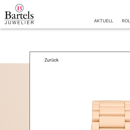
Zum
Inhalt
springen
AKTUELL
RO
Zurück