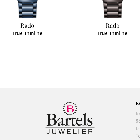
Rado
Rado
True Thinline
True Thinline
K
B
8
E
Te