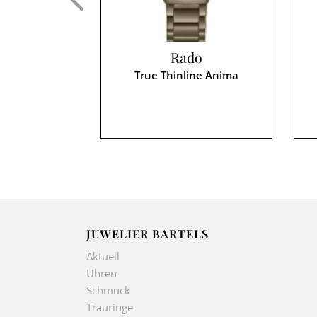
Rado
True Thinline Anima
JUWELIER BARTELS
Aktuell
Uhren
Schmuck
Trauringe