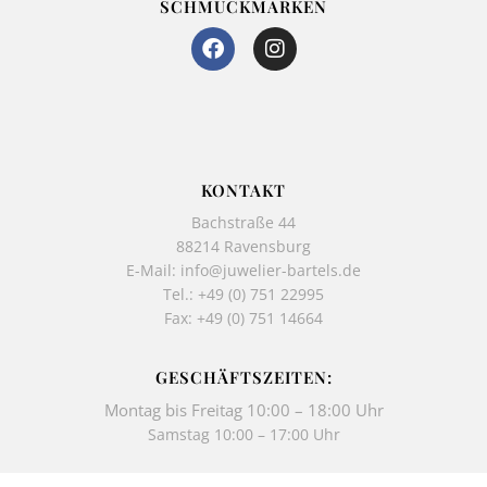
SCHMUCKMARKEN
F
I
a
n
c
s
e
t
b
a
o
g
o
r
k
a
KONTAKT
-
m
Bachstraße 44
f
88214 Ravensburg
E-Mail:
info@juwelier-bartels.de
Tel.:
+49 (0) 751 22995
Fax: +49 (0) 751 14664
GESCHÄFTSZEITEN:
Montag bis Freitag 10:00 – 18:00 Uhr
Samstag 10:00 – 17:00 Uhr