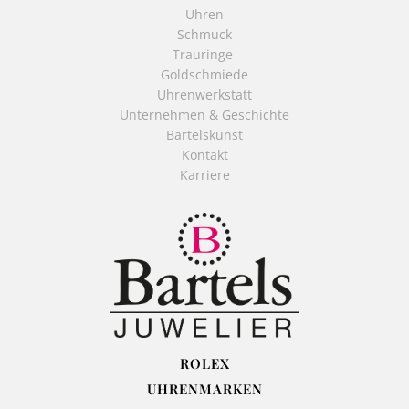
Uhren
Schmuck
Trauringe
Goldschmiede
Uhrenwerkstatt
Unternehmen & Geschichte
Bartelskunst
Kontakt
Karriere
ROLEX
UHRENMARKEN