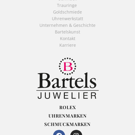
Trauringe
Goldschmiede
Uhrenwerkstatt
Unternehmen & Geschichte
Bartelskunst
Kontakt
Karriere
ROLEX
UHRENMARKEN
SCHMUCKMARKEN
F
I