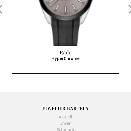
Rado
HyperChrome
JUWELIER BARTELS
Aktuell
Uhren
Schmuck