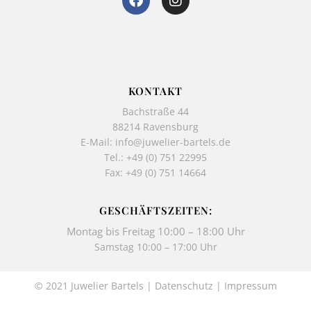
a
n
c
s
e
t
b
a
o
g
o
r
k
a
KONTAKT
-
m
Bachstraße 44
f
88214 Ravensburg
E-Mail:
info@juwelier-bartels.de
Tel.:
+49 (0) 751 22995
Fax: +49 (0) 751 14664
GESCHÄFTSZEITEN:
Montag bis Freitag 10:00 – 18:00 Uhr
Samstag 10:00 – 17:00 Uhr
© 2021 Juwelier Bartels |
Datenschutz
|
Impressum