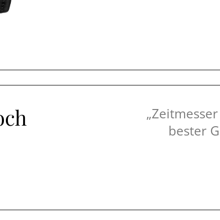
och
„Zeitmesser
bester G