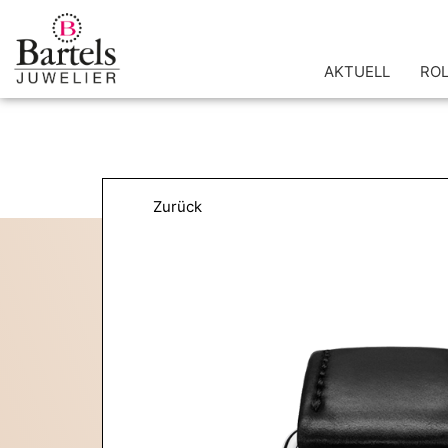
Zum
Inhalt
springen
AKTUELL
RO
Zurück