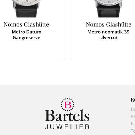
Nomos Glashütte
Nomos Glashütte
Metro Datum
Metro neomatik 39
Gangreserve
silvercut
K
B
8
E
Te