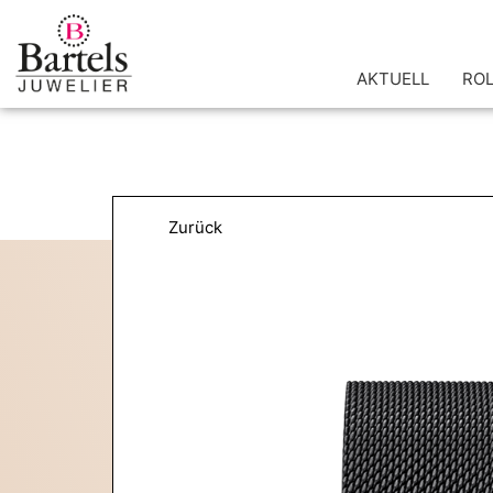
Zum
Inhalt
springen
AKTUELL
RO
Zurück