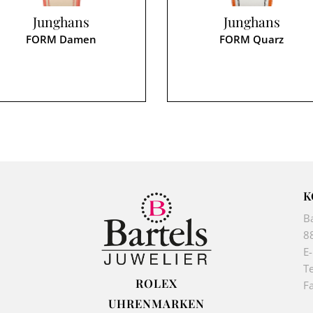
Junghans
Junghans
FORM Damen
FORM Quarz
K
B
8
E
Te
ROLEX
F
UHRENMARKEN