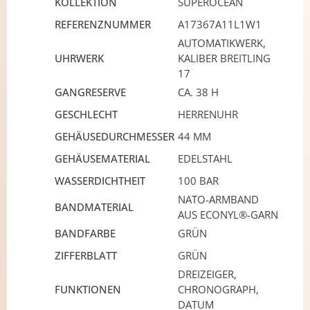
KOLLEKTION
SUPEROCEAN
REFERENZNUMMER
A17367A11L1W1
AUTOMATIKWERK,
UHRWERK
KALIBER BREITLING
17
GANGRESERVE
CA. 38 H
GESCHLECHT
HERRENUHR
GEHÄUSEDURCHMESSER
44 MM
GEHÄUSEMATERIAL
EDELSTAHL
WASSERDICHTHEIT
100 BAR
NATO-ARMBAND
BANDMATERIAL
AUS ECONYL®-GARN
BANDFARBE
GRÜN
ZIFFERBLATT
GRÜN
DREIZEIGER,
FUNKTIONEN
CHRONOGRAPH,
DATUM