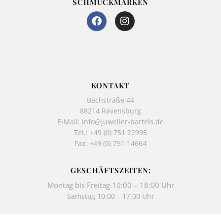
SCHMUCKMARKEN
F
I
a
n
c
s
e
t
b
a
o
g
o
r
k
a
KONTAKT
-
m
Bachstraße 44
f
88214 Ravensburg
E-Mail:
info@juwelier-bartels.de
Tel.:
+49 (0) 751 22995
Fax: +49 (0) 751 14664
GESCHÄFTSZEITEN:
Montag bis Freitag 10:00 – 18:00 Uhr
Samstag 10:00 – 17:00 Uhr