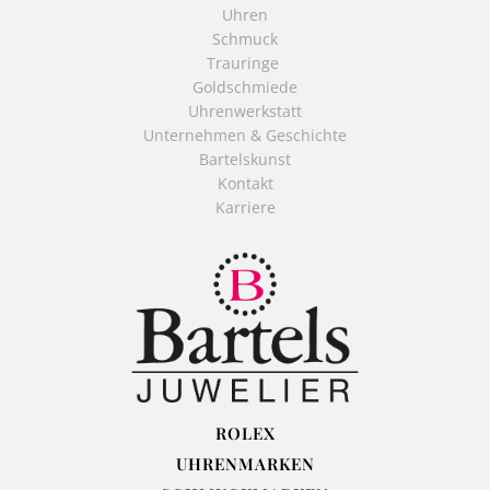
Uhren
Schmuck
Trauringe
Goldschmiede
Uhrenwerkstatt
Unternehmen & Geschichte
Bartelskunst
Kontakt
Karriere
ROLEX
UHRENMARKEN