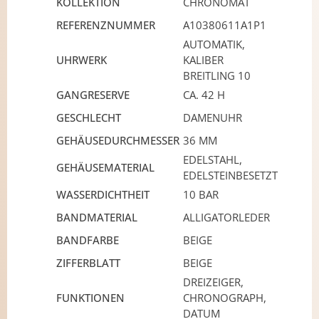
KOLLEKTION
CHRONOMAT
REFERENZNUMMER
A10380611A1P1
AUTOMATIK,
UHRWERK
KALIBER
BREITLING 10
GANGRESERVE
CA. 42 H
GESCHLECHT
DAMENUHR
GEHÄUSEDURCHMESSER
36 MM
EDELSTAHL,
GEHÄUSEMATERIAL
EDELSTEINBESETZT
WASSERDICHTHEIT
10 BAR
BANDMATERIAL
ALLIGATORLEDER
BANDFARBE
BEIGE
ZIFFERBLATT
BEIGE
DREIZEIGER,
FUNKTIONEN
CHRONOGRAPH,
DATUM