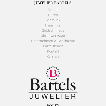
JUWELIER BARTELS
Aktuell
Uhren
Schmuck
Trauringe
Goldschmiede
Uhrenwerkstatt
Unternehmen & Geschichte
Bartelskunst
Kontakt
Karriere
ROLEX