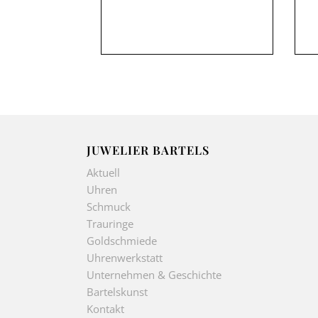
JUWELIER BARTELS
Aktuell
Uhren
Schmuck
Trauringe
Goldschmiede
Uhrenwerkstatt
Unternehmen & Geschichte
Bartelskunst
Kontakt