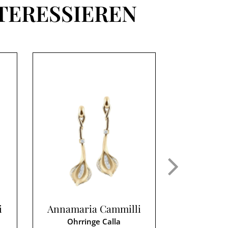
TERESSIEREN
i
Annamaria Cammilli
Annamari
Ohrringe Calla
Ohrri