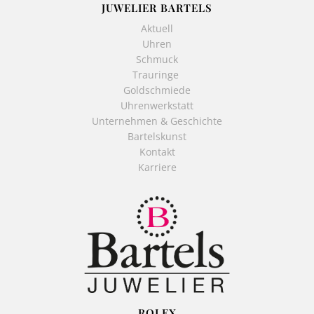
JUWELIER BARTELS
Aktuell
Uhren
Schmuck
Trauringe
Goldschmiede
Uhrenwerkstatt
Unternehmen & Geschichte
Bartelskunst
Kontakt
Karriere
ROLEX