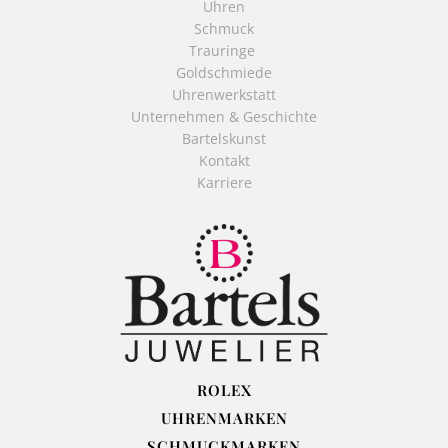
Uhren
Schmuck
Trauringe
Goldschmiede
Uhrenwerkstatt
Unternehmen & Geschichte
Bartelskunst
Kontakt
Karriere
ROLEX
UHRENMARKEN
SCHMUCKMARKEN