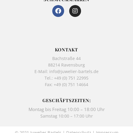
F
I
a
n
c
s
e
t
b
a
o
g
o
r
k
a
KONTAKT
-
m
Bachstraße 44
f
88214 Ravensburg
E-Mail:
info@juwelier-bartels.de
Tel.:
+49 (0) 751 22995
Fax: +49 (0) 751 14664
GESCHÄFTSZEITEN:
Montag bis Freitag 10:00 – 18:00 Uhr
Samstag 10:00 – 17:00 Uhr
© 2021 Juwelier Bartels |
Datenschutz
|
Impressum