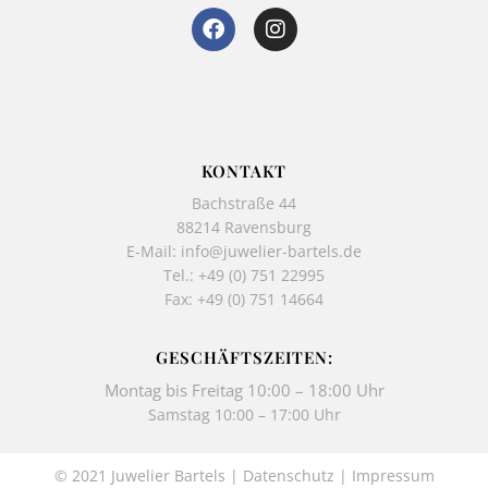
F
I
a
n
c
s
e
t
b
a
o
g
o
r
k
a
KONTAKT
-
m
Bachstraße 44
f
88214 Ravensburg
E-Mail:
info@juwelier-bartels.de
Tel.:
+49 (0) 751 22995
Fax: +49 (0) 751 14664
GESCHÄFTSZEITEN:
Montag bis Freitag 10:00 – 18:00 Uhr
Samstag 10:00 – 17:00 Uhr
© 2021 Juwelier Bartels |
Datenschutz
|
Impressum