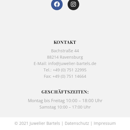
F
I
a
n
c
s
e
t
b
a
o
g
o
r
k
a
KONTAKT
-
m
Bachstraße 44
f
88214 Ravensburg
E-Mail:
info@juwelier-bartels.de
Tel.:
+49 (0) 751 22995
Fax: +49 (0) 751 14664
GESCHÄFTSZEITEN:
Montag bis Freitag 10:00 – 18:00 Uhr
Samstag 10:00 – 17:00 Uhr
© 2021 Juwelier Bartels |
Datenschutz
|
Impressum