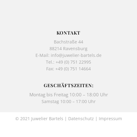
c
s
e
t
b
a
o
g
o
r
k
a
KONTAKT
-
m
Bachstraße 44
f
88214 Ravensburg
E-Mail:
info@juwelier-bartels.de
Tel.:
+49 (0) 751 22995
Fax: +49 (0) 751 14664
GESCHÄFTSZEITEN:
Montag bis Freitag 10:00 – 18:00 Uhr
Samstag 10:00 – 17:00 Uhr
© 2021 Juwelier Bartels |
Datenschutz
|
Impressum