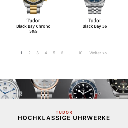
Tudor
Tudor
Black Bay Chrono
Black Bay 36
S&G
1
2
3
4
5
6
...
10
Weiter >>
TUDOR
HOCHKLASSIGE UHRWERKE