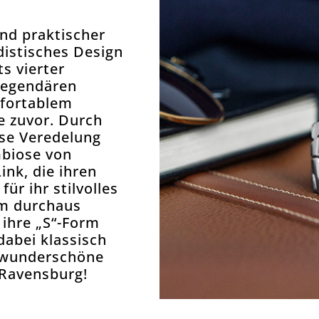
und praktischer
distisches Design
s vierter
 legendären
mfortablem
e zuvor. Durch
se Veredelung
mbiose von
ink, die ihren
ür ihr stilvolles
rm durchaus
 ihre „S“-Form
dabei klassisch
e wunderschöne
 Ravensburg!