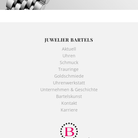
JUWELIER BARTELS
Aktuell
Uhren
Schmuck
Trauringe
Goldschmiede
Uhrenwerkstatt
Unternehmen & Geschichte
Bartelskunst
Kontakt
Karriere