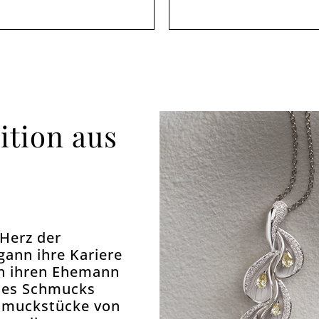
ition aus
 Herz der
ann ihre Kariere
ch ihren Ehemann
 des Schmucks
chmuckstücke von