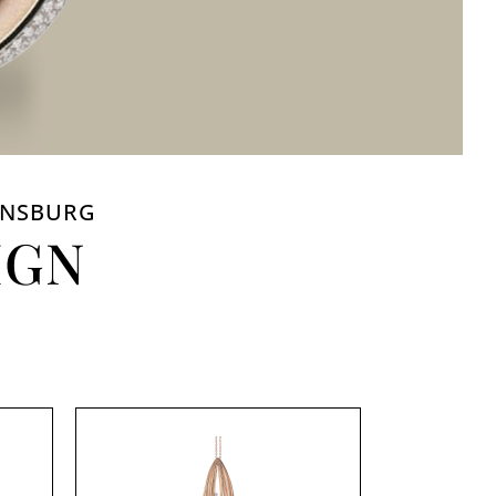
VENSBURG
IGN