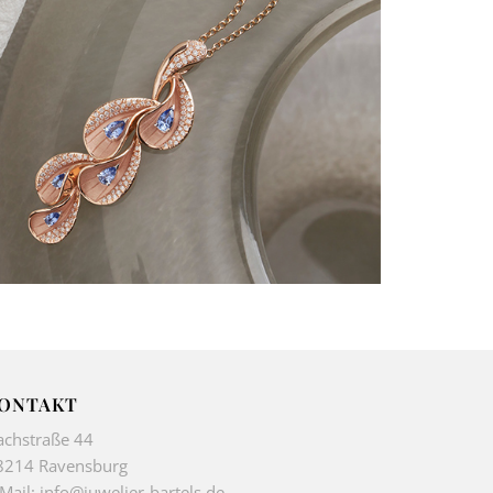
ONTAKT
achstraße 44
8214 Ravensburg
-Mail:
info@juwelier-bartels.de