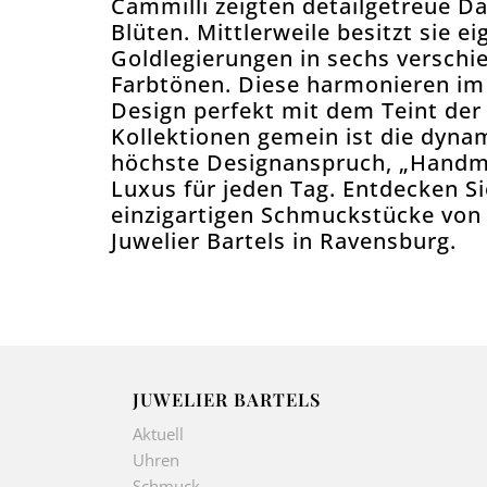
Cammilli zeigten detailgetreue D
Blüten. Mittlerweile besitzt sie e
Goldlegierungen in sechs versch
Farbtönen. Diese harmonieren im
Design perfekt mit dem Teint der 
Kollektionen gemein ist die dyna
höchste Designanspruch, „Handma
Luxus für jeden Tag. Entdecken Si
einzigartigen Schmuckstücke von 
Juwelier Bartels in Ravensburg.
JUWELIER BARTELS
Aktuell
Uhren
Schmuck