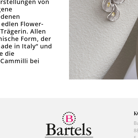
arstellungen von
igene
iedenen
 edlen Flower-
Trägerin. Allen
mische Form, der
de in Italy“ und
e die
Cammilli bei
K
B
8
E