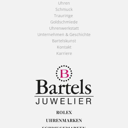
Uhren
Schmuck
Trauringe
Goldschmiede
Uhrenwerkstatt
Unternehmen & Geschichte
Bartelskunst
Kontakt
Karriere
ROLEX
UHRENMARKEN