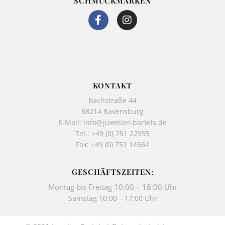
SCHMUCKMARKEN
F
I
a
n
c
s
e
t
b
a
o
g
o
r
k
a
KONTAKT
-
m
Bachstraße 44
f
88214 Ravensburg
E-Mail:
info@juwelier-bartels.de
Tel.:
+49 (0) 751 22995
Fax: +49 (0) 751 14664
GESCHÄFTSZEITEN:
Montag bis Freitag 10:00 – 18:00 Uhr
Samstag 10:00 – 17:00 Uhr