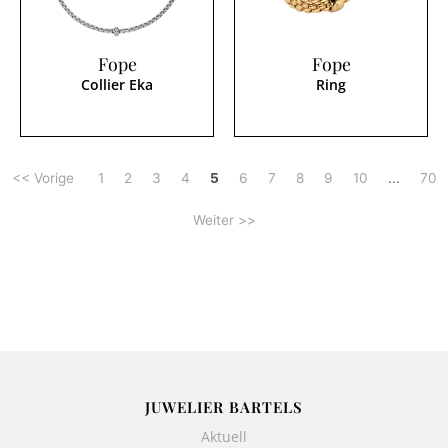
Fope
Fope
Collier Eka
Ring
<< Vorige
1
2
3
4
5
6
7
8
9
10
...
70
Weiter >>
JUWELIER BARTELS
Aktuell