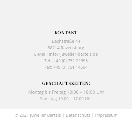
c
s
e
t
b
a
o
g
o
r
k
a
KONTAKT
-
m
Bachstraße 44
f
88214 Ravensburg
E-Mail:
info@juwelier-bartels.de
Tel.:
+49 (0) 751 22995
Fax: +49 (0) 751 14664
GESCHÄFTSZEITEN:
Montag bis Freitag 10:00 – 18:00 Uhr
Samstag 10:00 – 17:00 Uhr
© 2021 Juwelier Bartels |
Datenschutz
|
Impressum