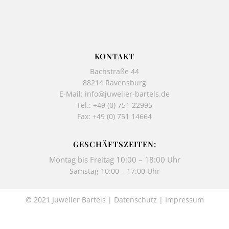
c
s
e
t
b
a
o
g
o
r
k
a
KONTAKT
-
m
Bachstraße 44
f
88214 Ravensburg
E-Mail:
info@juwelier-bartels.de
Tel.:
+49 (0) 751 22995
Fax: +49 (0) 751 14664
GESCHÄFTSZEITEN:
Montag bis Freitag 10:00 – 18:00 Uhr
Samstag 10:00 – 17:00 Uhr
© 2021 Juwelier Bartels |
Datenschutz
|
Impressum