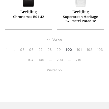
Breitling
Breitling
Chronomat B01 42
Superocean Heritage
’57 Pastel Paradise
<< Vorige
1
...
95
96
97
98
99
100
101
102
103
104
105
...
200
...
219
Weiter >>