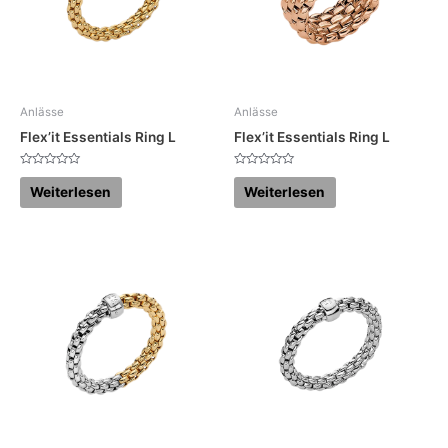
Anlässe
Anlässe
Flex’it Essentials Ring L
Flex’it Essentials Ring L
Bewertet
Bewertet
mit
mit
Weiterlesen
Weiterlesen
0
0
von
von
5
5