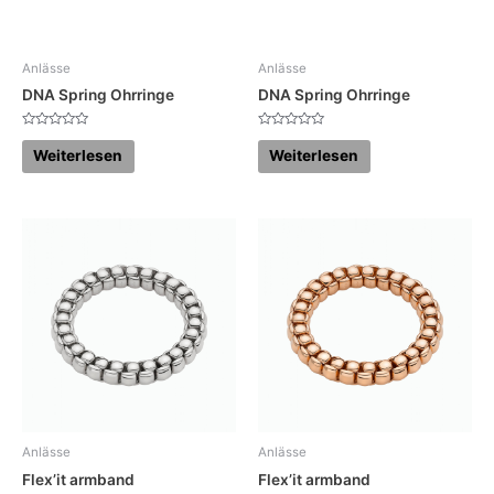
Anlässe
Anlässe
DNA Spring Ohrringe
DNA Spring Ohrringe
Bewertet
Bewertet
mit
mit
Weiterlesen
Weiterlesen
0
0
von
von
5
5
Anlässe
Anlässe
Flex’it armband
Flex’it armband