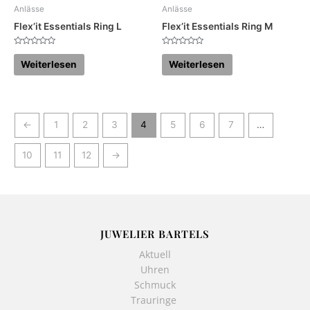
Anlässe
Anlässe
Flex’it Essentials Ring L
Flex’it Essentials Ring M
Bewertet
Bewertet
mit
mit
Weiterlesen
Weiterlesen
0
0
von
von
5
5
←
1
2
3
4
5
6
7
…
10
11
12
→
JUWELIER BARTELS
Aktuell
Uhren
Schmuck
Trauringe