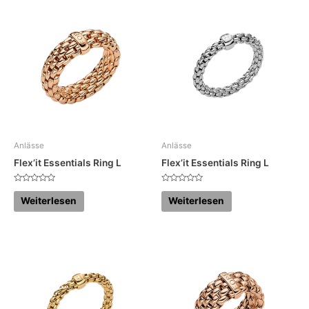
Anlässe
Anlässe
Flex’it Essentials Ring L
Flex’it Essentials Ring L
Bewertet
Bewertet
mit
mit
Weiterlesen
Weiterlesen
0
0
von
von
5
5