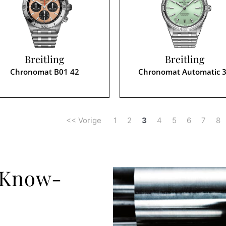
Breitling
Breitling
Chronomat B01 42
Chronomat Automatic 
<< Vorige
1
2
3
4
5
6
7
8
 Know-