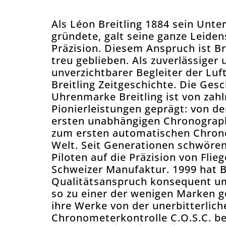
Als Léon Breitling 1884 sein Unt
gründete, galt seine ganze Leiden
Präzision. Diesem Anspruch ist Br
treu geblieben. Als zuverlässiger 
unverzichtbarer Begleiter der Luf
Breitling Zeitgeschichte. Die Ges
Uhrenmarke Breitling ist von zahl
Pionierleistungen geprägt: von de
ersten unabhängigen Chronograph
zum ersten automatischen Chron
Welt. Seit Generationen schwören
Piloten auf die Präzision von Flie
Schweizer Manufaktur. 1999 hat B
Qualitätsanspruch konsequent um
so zu einer der wenigen Marken g
ihre Werke von der unerbitterlich
Chronometerkontrolle C.O.S.C. be