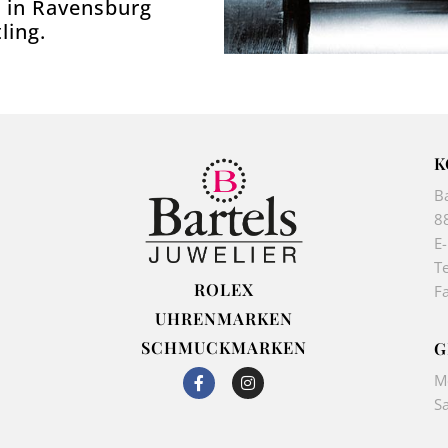
s in Ravensburg
ling.
K
B
8
E
Te
ROLEX
F
UHRENMARKEN
SCHMUCKMARKEN
G
F
I
M
a
n
S
c
s
e
t
b
a