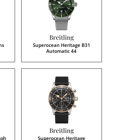
Breitling
ns
Superocean Heritage B31
Automatic 44
Breitling
aph
Superocean Heritage