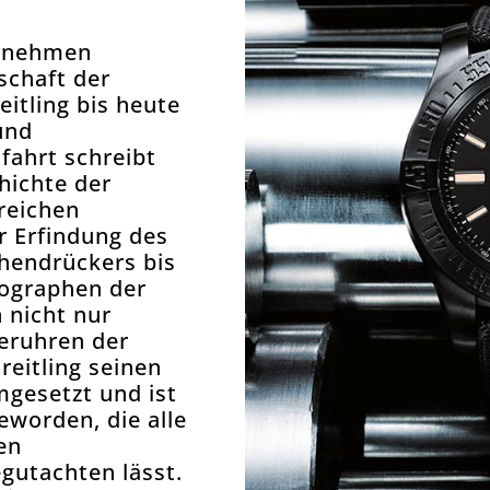
ernehmen
schaft der
eitling bis heute
und
tfahrt schreibt
chichte der
reichen
r Erfindung des
endrückers bis
ographen der
 nicht nur
geruhren der
reitling seinen
gesetzt und ist
eworden, die alle
en
gutachten lässt.