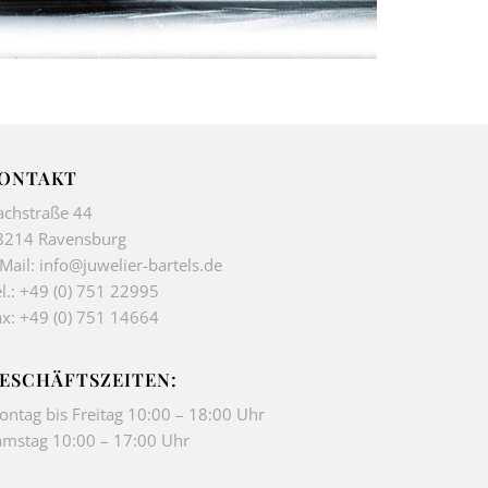
ONTAKT
achstraße 44
8214 Ravensburg
-Mail:
info@juwelier-bartels.de
l.:
+49 (0) 751 22995
ax: +49 (0) 751 14664
ESCHÄFTSZEITEN:
ontag bis Freitag 10:00 – 18:00 Uhr
amstag 10:00 – 17:00 Uhr