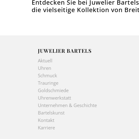
Entdecken Sie bei Juwelier Bartel
die vielseitige Kollektion von Breit
JUWELIER BARTELS
Aktuell
Uhren
Schmuck
Trauringe
Goldschmiede
Uhrenwerkstatt
Unternehmen & Geschichte
Bartelskunst
Kontakt
Karriere