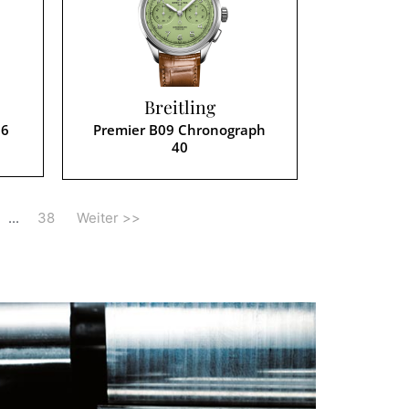
Breitling
36
Premier B09 Chronograph
40
...
38
Weiter >>