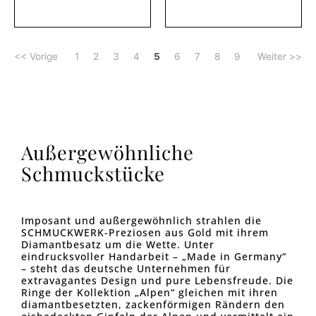
<< Vorige
1
2
3
4
5
6
7
8
9
Weiter >>
Außergewöhnliche
Schmuckstücke
Imposant und außergewöhnlich strahlen die
SCHMUCKWERK-Preziosen aus Gold mit ihrem
Diamantbesatz um die Wette. Unter
eindrucksvoller Handarbeit – „Made in Germany“
– steht das deutsche Unternehmen für
extravagantes Design und pure Lebensfreude. Die
Ringe der Kollektion „Alpen“ gleichen mit ihren
diamantbesetzten, zackenförmigen Rändern den