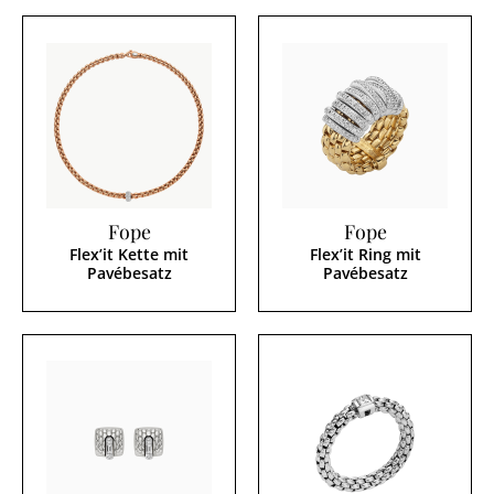
Fope
Fope
Flex’it Kette mit
Flex’it Ring mit
Pavébesatz
Pavébesatz