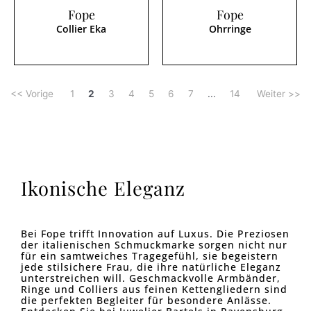
Fope
Fope
Collier Eka
Ohrringe
<< Vorige
1
2
3
4
5
6
7
...
14
Weiter >>
Ikonische Eleganz
Bei Fope trifft Innovation auf Luxus. Die Preziosen
der italienischen Schmuckmarke sorgen nicht nur
für ein samtweiches Tragegefühl, sie begeistern
jede stilsichere Frau, die ihre natürliche Eleganz
unterstreichen will. Geschmackvolle Armbänder,
Ringe und Colliers aus feinen Kettengliedern sind
die perfekten Begleiter für besondere Anlässe.